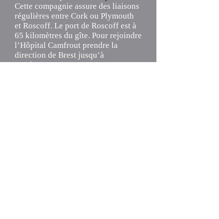
Cette compagnie assure des liaisons
régulières entre Cork ou Plymouth
et Roscoff. Le port de Roscoff est à
65 kilomètres du gîte. Pour rejoindre
l’Hôpital Camfrout prendre la
direction de Brest jusqu’à
Landerneau.
Contourner Landerneau en suivant
la direction Quimper.
Poursuivre en direction de Quimper
jusqu’au bourg de Daoulas.
Traverser Daoulas pour arriver à
l’Hôpital Camfrout.
Gîte de Guernevez
Lieu-dit Guernevez
250 route de Kerdreolet
29460 Hôpital Camfrout
06 06 49 27 05
contact@gite-guernevez.fr