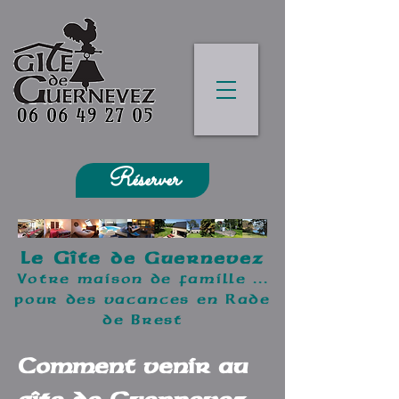
Réserver
Le Gîte
de Guernevez
Votre maison de famille ...
pour des vacances en Rade
de Brest
Comment venir au