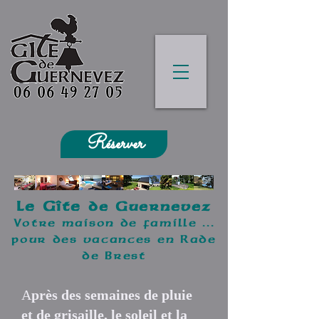
Réserver
Le Gîte
de Guernevez
Votre maison de famille ...
pour des vacances en Rade
de Brest
A
près des semaines de pluie
et de grisaille, le soleil et la